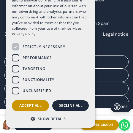
and to analyse our traffic. We also share
information about your use of our site with
our advertising and analytics partners who
may combine it with other information that
you’ve provided to them or that they’ve
Copyright 2025 The Art of Living in Spain
collected from your use of their services.
Sitemap
Privacy
Cookies
Legal notice
Privacy Policy
STRICTLY NECESSARY
PERFORMANCE
Organiser une réunion
TARGETING
Portail agent
FUNCTIONALITY
Portail client
UNCLASSIFIED
Gérer le consentement
ACCEPT ALL
DECLINE ALL
OFF
SHOW DETAILS
APPEL GRATUIT
ORGANISER UNE RÉUNION