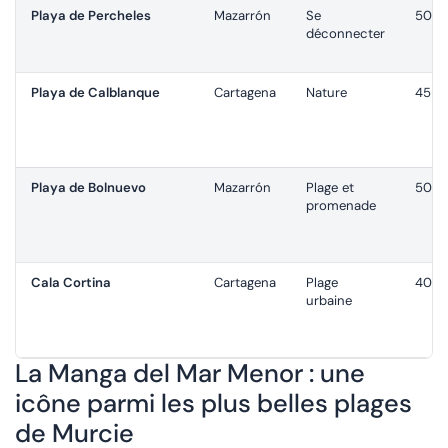
Playa de Percheles
Mazarrón
Se
50–6
déconnecter
Playa de Calblanque
Cartagena
Nature
45–5
Playa de Bolnuevo
Mazarrón
Plage et
50–6
promenade
Cala Cortina
Cartagena
Plage
40–5
urbaine
La Manga del Mar Menor : une
icône parmi les plus belles plages
de Murcie