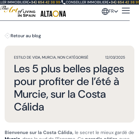
ER IMMOBILIER
(+34) 654 42 38 99
•
CONSEILLER IMMOBILIER
(+34) 654 42 38 99
•
FR
Retour au blog
ESTILO DE VIDA
,
MURCIA
,
NON CATÉGORISÉ
12/03/2025
Les 5 plus belles plages
pour profiter de l’été à
Murcie, sur la Costa
Cálida
Bienvenue sur la Costa Cálida,
le secret le mieux gardé de