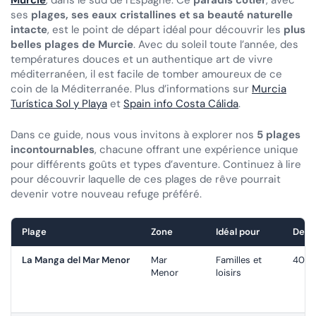
Murcie
, dans le sud de l’Espagne. Ce
paradis côtier
, avec
ses
plages, ses eaux cristallines et sa beauté naturelle
intacte
, est le point de départ idéal pour découvrir les
plus
belles plages de Murcie
. Avec du soleil toute l’année, des
températures douces et un authentique art de vivre
méditerranéen, il est facile de tomber amoureux de ce
coin de la Méditerranée. Plus d’informations sur
Murcia
Turística Sol y Playa
et
Spain info Costa Cálida
.
Dans ce guide, nous vous invitons à explorer nos
5 plages
incontournables
, chacune offrant une expérience unique
pour différents goûts et types d’aventure. Continuez à lire
pour découvrir laquelle de ces plages de rêve pourrait
devenir votre nouveau refuge préféré.
Plage
Zone
Idéal pour
Depu
La Manga del Mar Menor
Mar
Familles et
40–5
Menor
loisirs