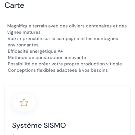
Carte
×
+
Magnifique terrain avec des oliviers centenaires et des
vignes matures
−
Vue imprenable sur la campagne et les montagnes
environnantes
Efficacité énergétique A+
Emplacement
:
Altaona Sports & Wellness Resort. Avenida del
Méthode de construction innovante
Mundo 1D, 30155 Baños y Mendigo, Murcia,
Spain
Possibilité de créer votre propre production viticole
Téléphone
:
Conceptions flexibles adaptées à vos besoins
+34 868 35 35 35
Système SISMO