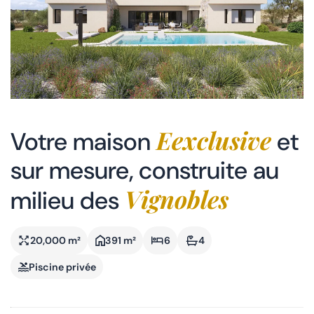
Las Vistas Yecla
Trouvez votre villa
Propriétés clés en main
Copropriété
Eexclusive
Votre maison
et
sur mesure, construite au
Vignobles
milieu des
20,000 m²
391 m²
6
4
Piscine privée