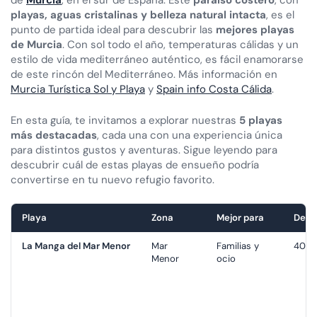
de
Murcia
, en el sur de España. Este
paraíso costero
, con
playas, aguas cristalinas y belleza natural intacta
, es el
punto de partida ideal para descubrir las
mejores playas
de Murcia
. Con sol todo el año, temperaturas cálidas y un
estilo de vida mediterráneo auténtico, es fácil enamorarse
de este rincón del Mediterráneo. Más información en
Murcia Turística Sol y Playa
y
Spain info Costa Cálida
.
En esta guía, te invitamos a explorar nuestras
5 playas
más destacadas
, cada una con una experiencia única
para distintos gustos y aventuras. Sigue leyendo para
descubrir cuál de estas playas de ensueño podría
convertirse en tu nuevo refugio favorito.
Playa
Zona
Mejor para
Desd
La Manga del Mar Menor
Mar
Familias y
40–5
Menor
ocio