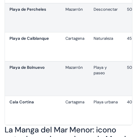
Playa de Percheles
Mazarrón
Desconectar
50–6
Playa de Calblanque
Cartagena
Naturaleza
45–5
Playa de Bolnuevo
Mazarrón
Playa y
50–6
paseo
Cala Cortina
Cartagena
Playa urbana
40–5
La Manga del Mar Menor: icono