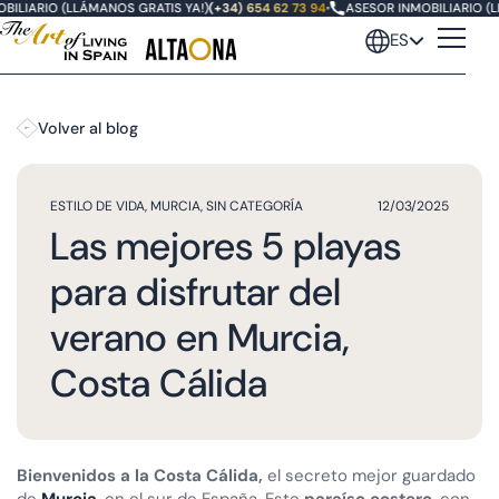
ILIARIO (LLÁMANOS GRATIS YA!)
(+34) 654 62 73 94
•
ASESOR INMOBILIARIO (LL
ES
Volver al blog
ESTILO DE VIDA
,
MURCIA
,
SIN CATEGORÍA
12/03/2025
Las mejores 5 playas
para disfrutar del
verano en Murcia,
Costa Cálida
Bienvenidos a la Costa Cálida,
el secreto mejor guardado