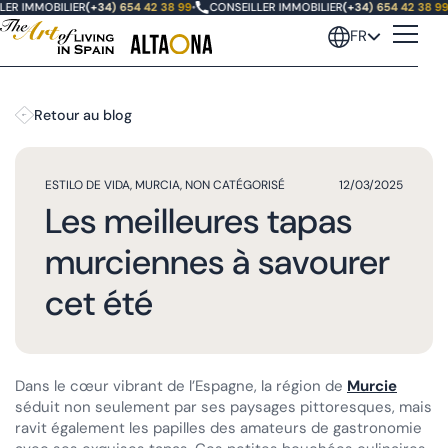
R IMMOBILIER
(+34) 654 42 38 99
•
CONSEILLER IMMOBILIER
(+34) 654 42 38 99
•
FR
Retour au blog
ESTILO DE VIDA
,
MURCIA
,
NON CATÉGORISÉ
12/03/2025
Les meilleures tapas
murciennes à savourer
cet été
Dans le cœur vibrant de l’Espagne, la région de
Murcie
séduit non seulement par ses paysages pittoresques, mais
ravit également les papilles des amateurs de gastronomie