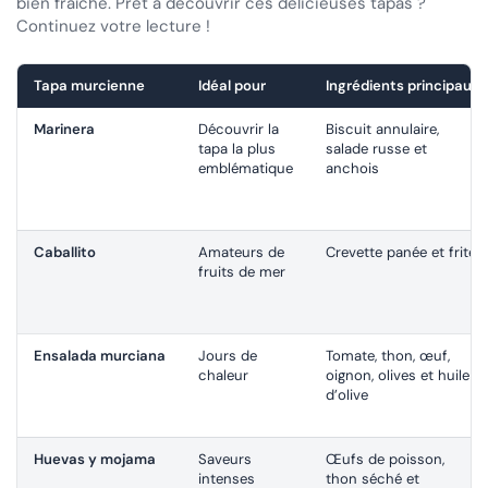
bien fraîche. Prêt à découvrir ces délicieuses tapas ?
Continuez votre lecture !
Tapa murcienne
Idéal pour
Ingrédients principaux
Marinera
Découvrir la
Biscuit annulaire,
tapa la plus
salade russe et
emblématique
anchois
Caballito
Amateurs de
Crevette panée et frite
fruits de mer
Ensalada murciana
Jours de
Tomate, thon, œuf,
chaleur
oignon, olives et huile
d’olive
Huevas y mojama
Saveurs
Œufs de poisson,
intenses
thon séché et