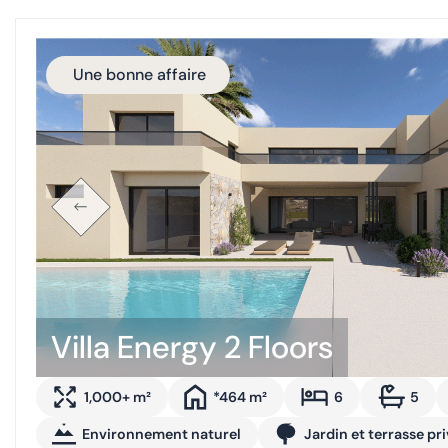
Une bonne affaire
Villa Energy 2 Floors
1,000+ m²
*464 m²
6
5
Environnement naturel
Jardin et terrasse pr