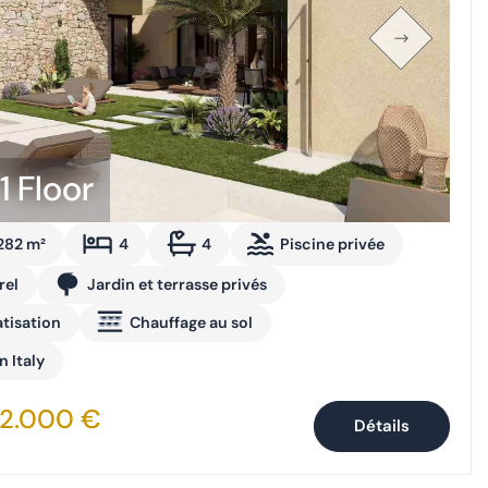
1 Floor
282 m²
4
4
Piscine privée
rel
Jardin et terrasse privés
tisation
Chauffage au sol
n Italy
52.000 €
Détails