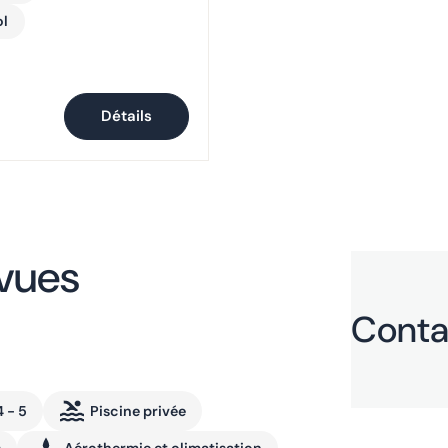
ol
Détails
 vues
Conta
4 - 5
Piscine privée