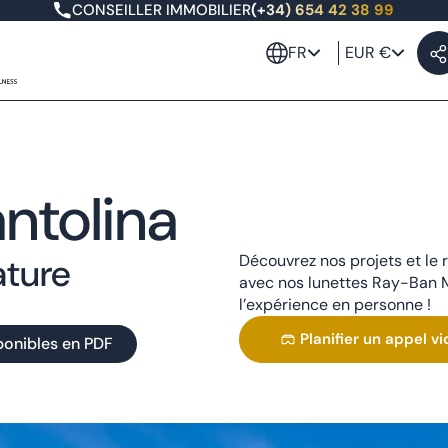
CONSEILLER IMMOBILIER
(+34) 654 42 38 99
FR
EUR €
ntolina
Oasis Altaona
Las Vistas Altaona
ature
Découvrez nos projets et le 
avec nos lunettes Ray-Ban M
l’expérience en personne !
Villas Fairway
Planifier un appel v
ponibles en PDF
Villas Santolina
Montevida, Murcie (termin