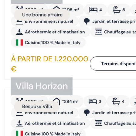
1.000 m²
*305 m²
4
5
Une bonne affaire
Environnement naturel
Jardin et terrasse pr
Aérothermie et climatisation
Chauffage au s
Cuisine 100 % Made in Italy
À PARTIR DE 1.220.000
Terrains disponi
€
Villa Horizon
1.000 m²
*294 m²
3
4
Bespoke Villa
Environnement naturel
Jardin et terrasse pr
Aérothermie et climatisation
Chauffage au s
Cuisine 100 % Made in Italy