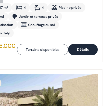
47 m²
4
4
Piscine privée
rel
Jardin et terrasse privés
tisation
Chauffage au sol
n Italy
75.000
Détails
Terrains disponibles