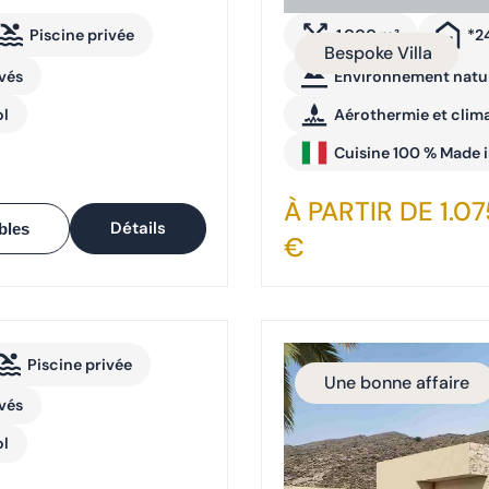
Piscine privée
1.000 m²
*2
Bespoke Villa
ivés
Environnement natu
ol
Aérothermie et clima
Cuisine 100 % Made i
À PARTIR DE 1.0
Détails
bles
€
Piscine privée
Une bonne affaire
ivés
ol