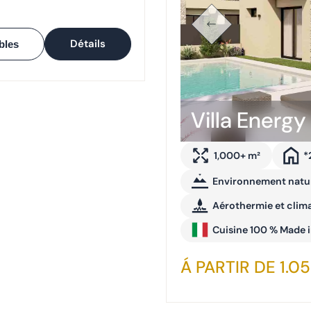
Détails
bles
Villa Energy 
1,000+ m²
*
Environnement natu
Aérothermie et clima
Cuisine 100 % Made i
Á PARTIR DE 1.0