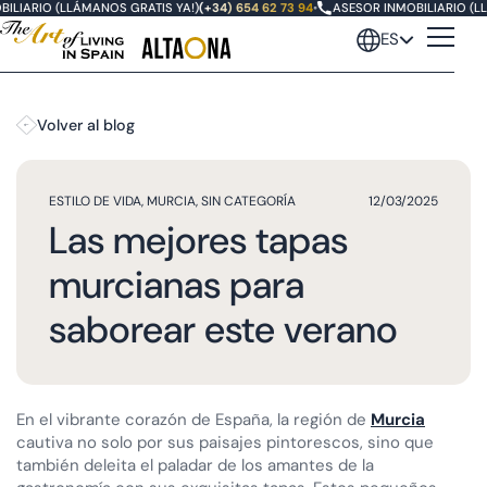
IARIO (LLÁMANOS GRATIS YA!)
(+34) 654 62 73 94
•
ASESOR INMOBILIARIO (LLÁ
ES
Volver al blog
ESTILO DE VIDA
,
MURCIA
,
SIN CATEGORÍA
12/03/2025
Las mejores tapas
murcianas para
saborear este verano
En el vibrante corazón de España, la región de
Murcia
cautiva no solo por sus paisajes pintorescos, sino que
también deleita el paladar de los amantes de la