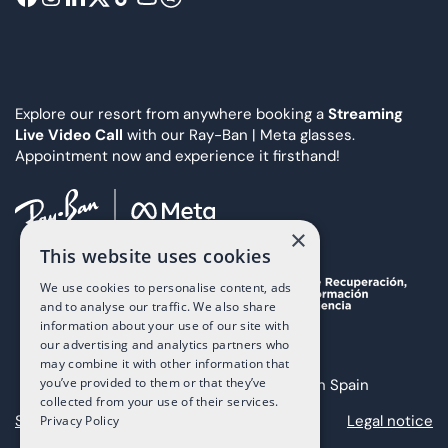
Explore our resort from anywhere booking a
Streaming
Live Video Call
with our Ray-Ban | Meta glasses.
Appointment now and experience it firsthand!
×
This website uses cookies
We use cookies to personalise content, ads
and to analyse our traffic. We also share
information about your use of our site with
our advertising and analytics partners who
may combine it with other information that
you’ve provided to them or that they’ve
Copyright 2025 The Art of Living in Spain
collected from your use of their services.
Sitemap
Privacy
Cookies
Legal notice
Privacy Policy