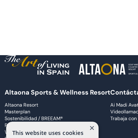
Altaona Sports & Wellness Resort
Contáct
Altaona Resort
Ai Madi Ava
Masterplan
Videollama
Sostenibilidad / BREEAM®
Trabaja con
Proyectos residenciales
×
WOW Longevity Hotel
This website uses cookies