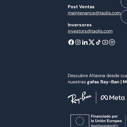
Post Ventas
maintenance@taolis.com
Inversores
investors@taolis.com
Descubre Altaona desde cual
nuestras
gafas Ray-Ban | 