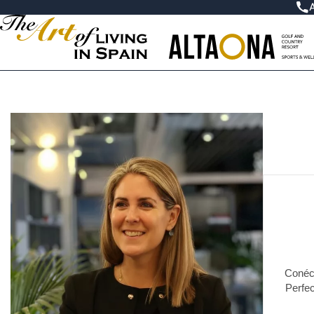
Conéct
Perfec