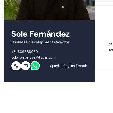
Sole Fernández
Business Development Director
Vis
pe
+34685838989
sole.fernandez@taolis.com
Spanish English French