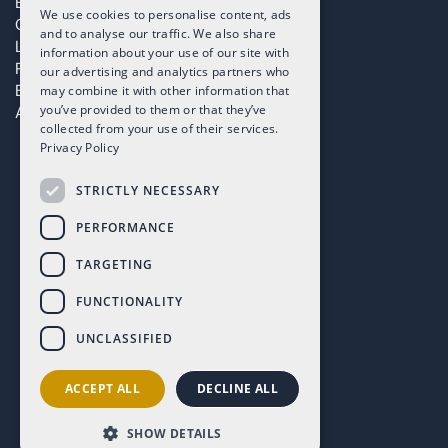
Encuentra tu hogar
We use cookies to personalise content, ads
Copropiedad
and to analyse our traffic. We also share
Live Podcast Series
information about your use of our site with
Premios Altaona
our advertising and analytics partners who
Blog
may combine it with other information that
you’ve provided to them or that they’ve
ADN Corporativo
collected from your use of their services.
Privacy Policy
STRICTLY NECESSARY
PERFORMANCE
TARGETING
FUNCTIONALITY
UNCLASSIFIED
ACCEPT ALL
DECLINE ALL
SHOW DETAILS