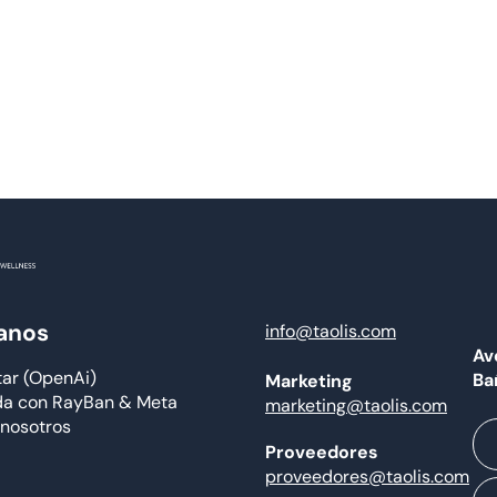
anos
info@taolis.com
Av
tar (OpenAi)
Ba
Marketing
da con RayBan & Meta
marketing@taolis.com
 nosotros
Proveedores
proveedores@taolis.com