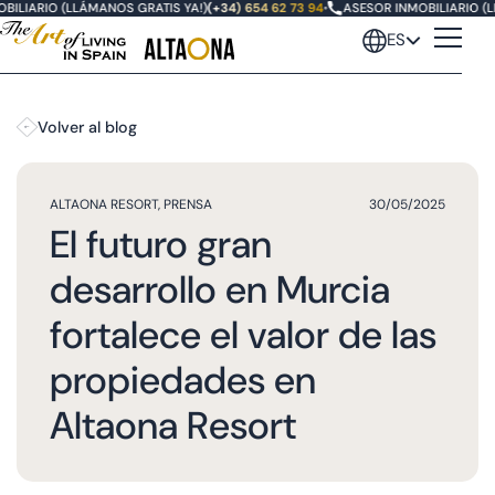
ILIARIO (LLÁMANOS GRATIS YA!)
(+34) 654 62 73 94
•
ASESOR INMOBILIARIO (LL
ES
Volver al blog
ALTAONA RESORT
,
PRENSA
30/05/2025
El futuro gran
desarrollo en Murcia
fortalece el valor de las
propiedades en
Altaona Resort