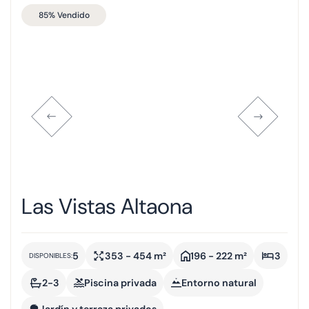
85% Vendido
Las Vistas Altaona
5
353 - 454 m²
196 - 222 m²
3
DISPONIBLES:
2-3
Piscina privada
Entorno natural
Jardín y terraza privados