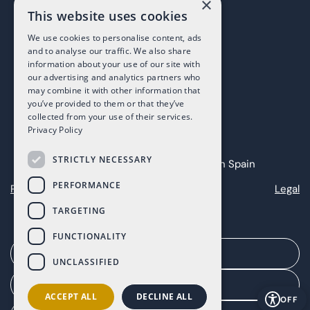
×
This website uses cookies
We use cookies to personalise content, ads
and to analyse our traffic. We also share
information about your use of our site with
our advertising and analytics partners who
may combine it with other information that
you’ve provided to them or that they’ve
collected from your use of their services.
Privacy Policy
STRICTLY NECESSARY
Copyright 2025 The Art of Living in Spain
PERFORMANCE
Privacy
Cookies
Legal
TARGETING
FUNCTIONALITY
Solicita una cita
UNCLASSIFIED
Portal del agente
ACCEPT ALL
DECLINE ALL
OFF