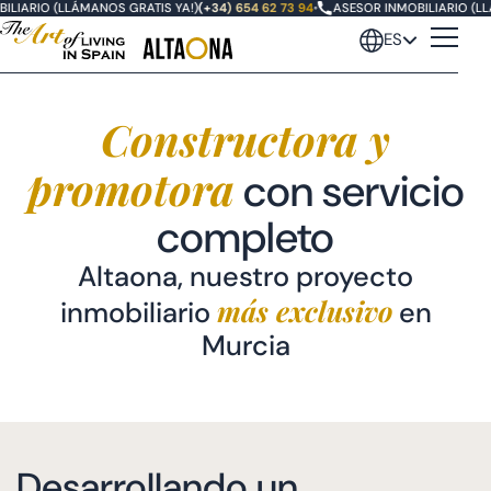
LIARIO (LLÁMANOS GRATIS YA!)
(+34) 654 62 73 94
•
ASESOR INMOBILIARIO (LLÁ
ES
Constructora y
promotora
con servicio
completo
Altaona, nuestro proyecto
más exclusivo
inmobiliario
en
Murcia
Desarrollando un