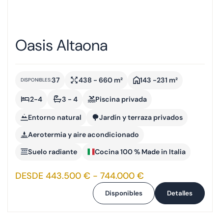
Oasis Altaona
37
438 - 660 m²
143 -231 m²
DISPONIBLES:
2-4
3 - 4
Piscina privada
Entorno natural
Jardín y terraza privados
Aerotermia y aire acondicionado
Suelo radiante
Cocina 100 % Made in Italia
DESDE 443.500 € - 744.000 €
Disponibles
Detalles