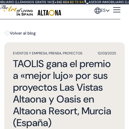
LIARIO (LLÁMANOS GRATIS YA!)
(+34) 654 62 73 94
•
ASESOR INMOBILIARIO (LL
ES
Volver al blog
EVENTOS Y EMPRESA
,
PRENSA
,
PROYECTOS
12/03/2025
TAOLIS gana el premio
a «mejor lujo» por sus
proyectos Las Vistas
Altaona y Oasis en
Altaona Resort, Murcia
(España)