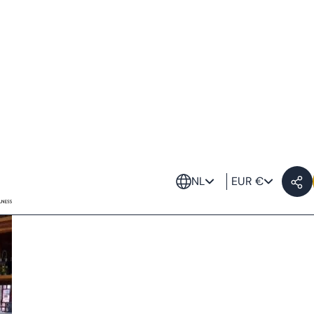
and
stgerecht met zeevruchten
f snack
n is via de tapascultuur. Het verkennen van de
typische
ken te proeven in kleine, informele porties.
 van de lokale gastronomie