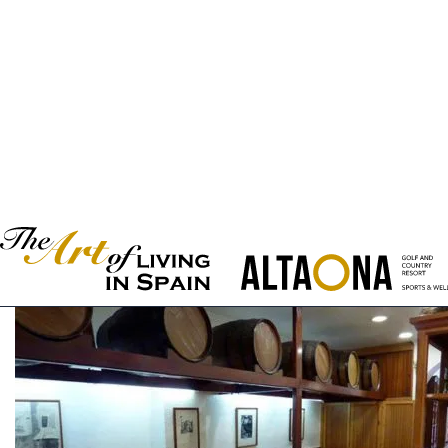
Rijst met konijn
, een klassiek gerecht uit het binnenl
Caldero van de Mar Menor
, een intens smakend rij
Murciaanse vleespastei
, ideaal als snelle maaltijd o
Een van de beste manieren om de lokale keuken te ontdekke
Murcische tapas
laat je toe om een brede variatie aan sma
Uitstekende restaurants om
te genieten