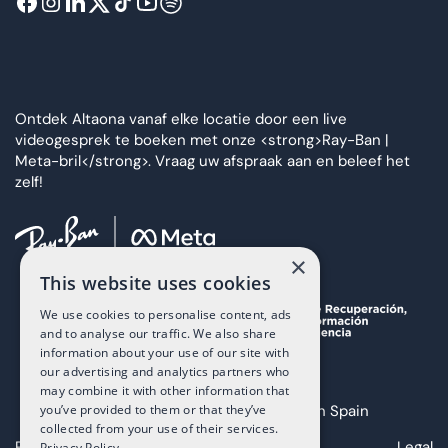
Ontdek Altaona vanaf elke locatie door een live
videogesprek te boeken met onze <strong>Ray-Ban |
Meta-bril</strong>. Vraag uw afspraak aan en beleef het
zelf!
×
This website uses cookies
We use cookies to personalise content, ads
and to analyse our traffic. We also share
information about your use of our site with
our advertising and analytics partners who
may combine it with other information that
you’ve provided to them or that they’ve
Copyright 2025 The Art of Living in Spain
collected from your use of their services.
Privacy
Cookies
Legal
Privacy Policy