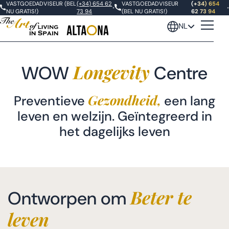
VASTGOEDADVISEUR (BEL
(+34) 654 62
VASTGOEDADVISEUR
(+34) 654
•
•
NU GRATIS!)
73 94
(BEL NU GRATIS!)
62 73 94
NL
Longevity
WOW
Centre
WOW Longevity Hotel
Gezondheid,
Preventieve
een lang
WOW Longevity Centre
leven en welzijn. Geïntegreerd in
het dagelijks leven
Beter te
Ontworpen om
leven