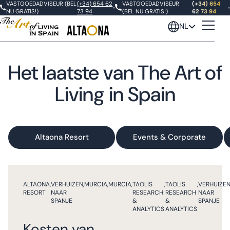
VASTGOEDADVISEUR (BEL
(+34) 654 62
VASTGOEDADVISEUR
(+34) 654
•
•
NU GRATIS!)
73 94
(BEL NU GRATIS!)
62 73 94
NL
Het laatste van The Art of
Living in Spain
Altaona Resort
Events & Corporate
ALTAONA
,
VERHUIZEN
,
MURCIA
,
MURCIA
,
TAOLIS
,
TAOLIS
,
VERHUIZE
RESORT
NAAR
RESEARCH
RESEARCH
NAAR
SPANJE
&
&
SPANJE
ANALYTICS
ANALYTICS
Kosten van