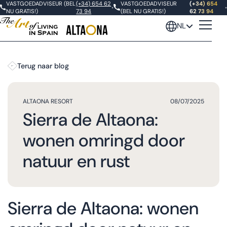
VASTGOEDADVISEUR (BEL
(+34) 654 62
VASTGOEDADVISEUR
(+34) 654
•
•
NU GRATIS!)
73 94
(BEL NU GRATIS!)
62 73 94
NL
Terug naar blog
ALTAONA RESORT
08/07/2025
Sierra de Altaona:
wonen omringd door
natuur en rust
Sierra de Altaona: wonen