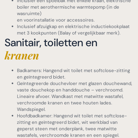
Inclusief een spoelbak met enkele kraan, elektrische
boiler met aerothermische warmtepomp (in de
wasruimte)
en voorinstallatie voor accessoires.
Inclusief afzuigkap en elektrische inductiekookplaat
met 3 kookpunten (Balay of vergelijkbaar merk).
Sanitair, toiletten en
kranen
Badkamers: Hangend wit toilet met softclose-zitting
en geïntegreerd bidet.
Geïntegreerde douchevloer met glazen douchewand,
vaste douchekop en handdouche – verchroomd.
Lineaire afvoer. Wandkast met matwitte wastafel,
verchroomde kranen en twee houten lades.
Wandspiegel.
Hoofdbadkamer: Hangend wit toilet met softclose-
zitting en geïntegreerd bidet, wit werkblad van
geperst steen met onderplank, twee matwitte
wastafels, verchroomde kranen en een spiegel.