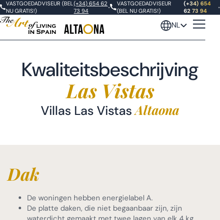
VASTGOEDADVISEUR (BEL
(+34) 654 62
VASTGOEDADVISEUR
(+34) 654
•
•
NU GRATIS!)
73 94
(BEL NU GRATIS!)
62 73 94
NL
Kwaliteitsbeschrijving
Las Vistas
Altaona
Villas Las Vistas
Dak
De woningen hebben energielabel A.
De platte daken, die niet begaanbaar zijn, zijn
waterdicht gemaakt met twee lagen van elk 4 kg