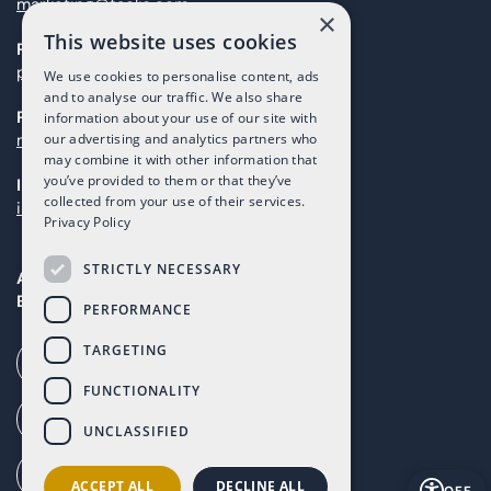
marketing@taolis.com
×
This website uses cookies
Proveedores
proveedores@taolis.com
We use cookies to personalise content, ads
and to analyse our traffic. We also share
Post Ventas
information about your use of our site with
maintenance@taolis.com
our advertising and analytics partners who
may combine it with other information that
you’ve provided to them or that they’ve
Inversores
collected from your use of their services.
investors@taolis.com
Privacy Policy
STRICTLY NECESSARY
Avenida del Mundo, 1D, Local I2D,
Baños y Mendigo, Murcia, C.P. 30155
PERFORMANCE
TARGETING
Llamada de IA (+34) 868 353 535
FUNCTIONALITY
Nuestra oficina (+34) 868 994 300
UNCLASSIFIED
Cómo llegar a Altaona (G. Maps)
ACCEPT ALL
DECLINE ALL
OFF