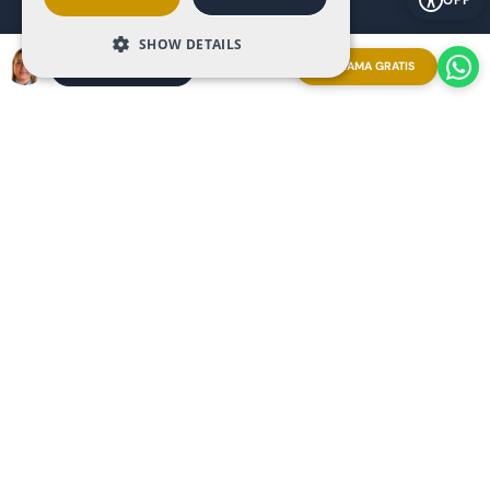
SHOW DETAILS
LLAMA GRATIS
SOLICITA UNA CITA
Descubre Altaona desde cualquier lugar reservando una
videollamada en vivo con nuestras
gafas Ray-Ban | Meta
.
¡Solicita tu cita y vívelo en primera persona!
Copyright 2025 The Art of Living in Spain