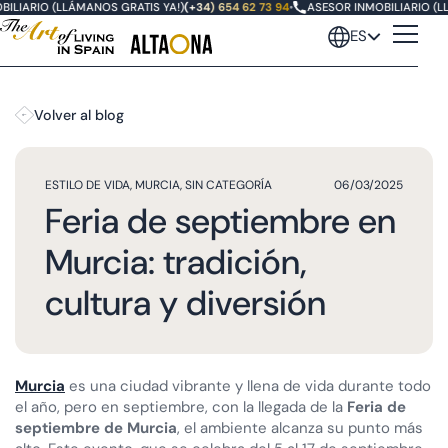
LIARIO (LLÁMANOS GRATIS YA!)
(+34) 654 62 73 94
•
ASESOR INMOBILIARIO (LLÁ
ES
Volver al blog
ESTILO DE VIDA
,
MURCIA
,
SIN CATEGORÍA
06/03/2025
Feria de septiembre en
Murcia: tradición,
cultura y diversión
Murcia
es una ciudad vibrante y llena de vida durante todo
el año, pero en septiembre, con la llegada de la
Feria de
septiembre de Murcia
, el ambiente alcanza su punto más