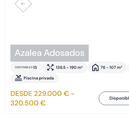
Azalea Adosados
15
136.5 - 190 m²
76 - 107 m²
DISPONIBLES:
Piscina privada
DESDE 229.000 € -
Disponib
320.500 €