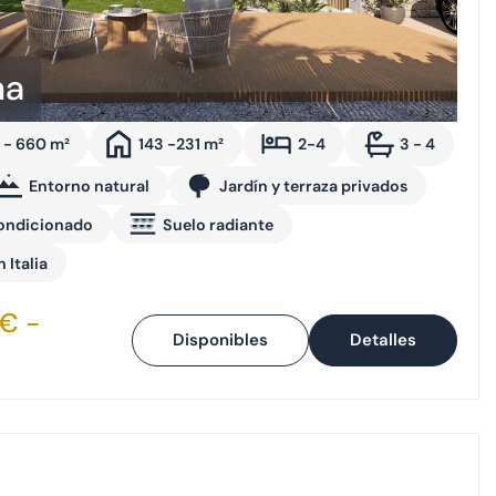
na
 - 660 m²
143 -231 m²
2-4
3 - 4
Entorno natural
Jardín y terraza privados
condicionado
Suelo radiante
 Italia
€ -
Disponibles
Detalles