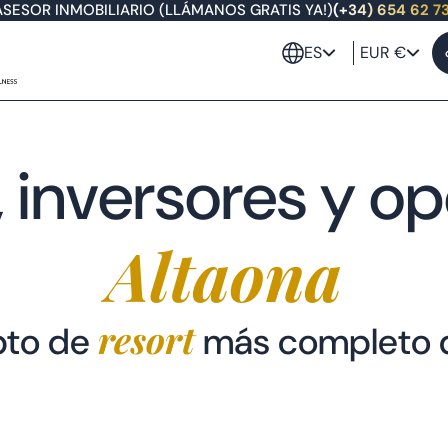
ASESOR INMOBILIARIO (LLÁMANOS GRATIS YA!)
(+34) 654 62 7
ES
EUR €
, inversores y o
Altaona
resort
pto de
más completo 