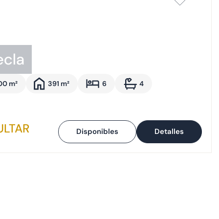
ecla
00 m²
391 m²
6
4
ULTAR
Disponibles
Detalles