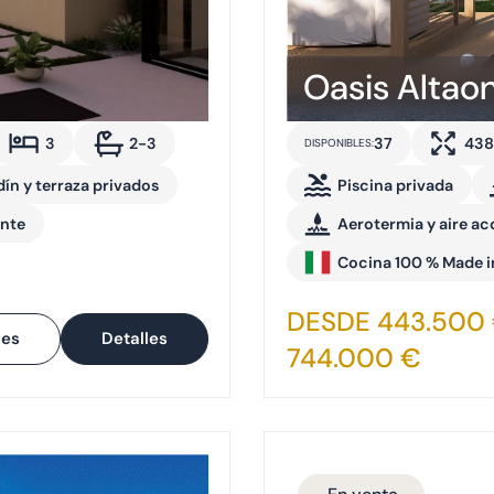
Oasis Altao
3
2-3
37
438
DISPONIBLES:
dín y terraza privados
Piscina privada
ante
Aerotermia y aire a
Cocina 100 % Made in
DESDE 443.500 
les
Detalles
744.000 €