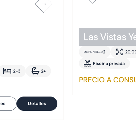
Las Vistas Y
2
20,0
DISPONIBLES:
Piscina privada
2-3
2+
PRECIO A CONS
les
Detalles