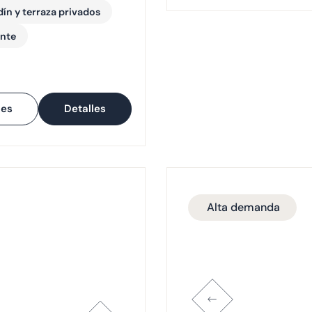
dín y terraza privados
ante
les
Detalles
Alta demanda