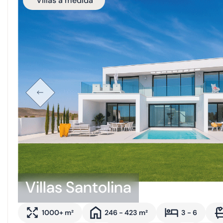
Villas a medida
Villas Santolina
1000+ m²
246 - 423 m²
3 - 6