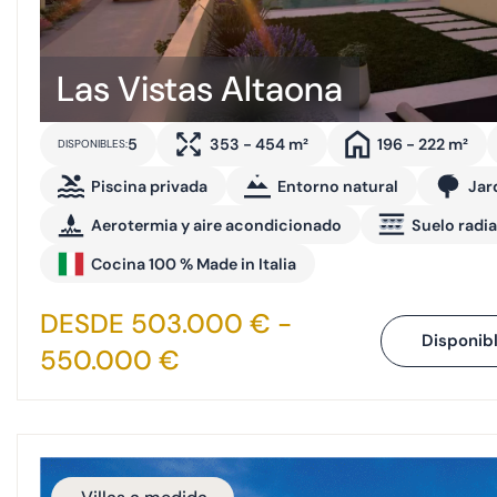
Las Vistas Altaona
5
353 - 454 m²
196 - 222 m²
DISPONIBLES:
Piscina privada
Entorno natural
Jar
Aerotermia y aire acondicionado
Suelo radi
Cocina 100 % Made in Italia
DESDE 503.000 € -
Disponib
550.000 €