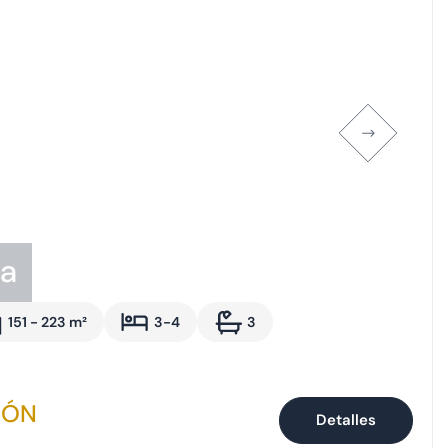
ma
151 - 223 m²
3-4
3
IÓN
Detalles