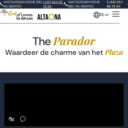
VASTGOEDADVISEUR (BEL
(+34) 654 62
VASTGOEDADVISEUR
(+34) 654
•
•
NU GRATIS!)
73 94
(BEL NU GRATIS!)
62 73 94
NL
Parador
The
Plaza
Waardeer de charme van het