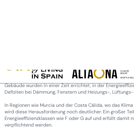
Diese Maßnahme, die im Einklang mit den Zielen zur Reduz
führt einen neuen Standard ein, der den Wert, die Vermarkt
Teils des aktuellen Immobilienbestands direkt beeinflussen
Differenzierungsmerkmal mehr, sondern eine grundlegende
Die Herausforderung für de
Spanien und in Regionen w
Spanien verfügt über einen alternden Wohnungsbestand, des
Gebäude wurden in einer Zeit errichtet, in der Energieeffizie
Defiziten bei Dämmung, Fenstern und Heizungs-, Lüftungs-
In Regionen wie Murcia und der Costa Cálida, wo das Klima 
wird diese Herausforderung noch deutlicher. Ein großer Te
Energieeffizienzklassen wie F oder G auf und erfüllt damit
verpflichtend werden.