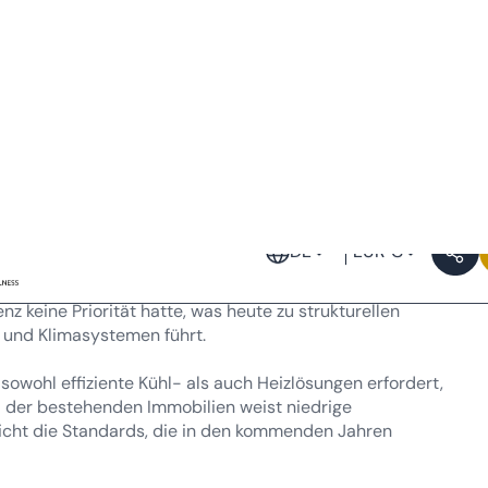
ierung von CO₂-Emissionen und Energieverbrauch steht,
barkeit und die wirtschaftliche Tragfähigkeit eines großen
 wird. In diesem Zusammenhang ist Energieeffizienz kein
 Voraussetzung.
n Immobiliensektor in
ie Murcia
sen Durchschnittsalter über 40 Jahre liegt. Viele dieser
nz keine Priorität hatte, was heute zu strukturellen
 und Klimasystemen führt.
sowohl effiziente Kühl- als auch Heizlösungen erfordert,
il der bestehenden Immobilien weist niedrige
 nicht die Standards, die in den kommenden Jahren