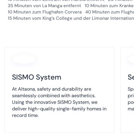
35 Minuten von La Manga entfernt
10 Minuten zum Kranke
10 Minuten zum Flughafen Corvera
40 Minuten zum Flugha
15 Minuten vom King’s College und der Limonar Internation
+
−
Standort
:
Altaona Sports & Wellness Resort.
Mundo 1D, 30155 Baños y Mendig
Spain
SISMO System
S
Telefon
:
+34 868 35 35 35
At Altaona, safety and durability are
Sp
seamlessly combined with aesthetics.
pr
Using the innovative SISMO System, we
po
deliver high-quality single-family homes in
ma
record time.