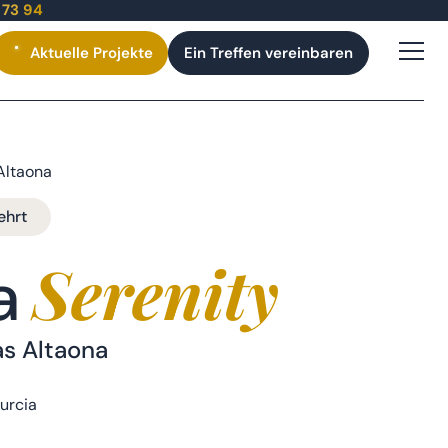
 73 94
Aktuelle
Projekte
Ein Treffen vereinbaren
Altaona
ehrt
Serenity
la
as Altaona
urcia