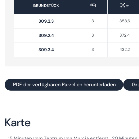
GRUNDSTÜCK
m²
309.2.3
3
358,6
309.2.4
3
372,4
309.3.4
3
432,2
PDF der verfügbaren Parzellen herunterladen
Gr
Karte
15 Minuten vom Zentrum von Murcia entfernt
20 Minuten 