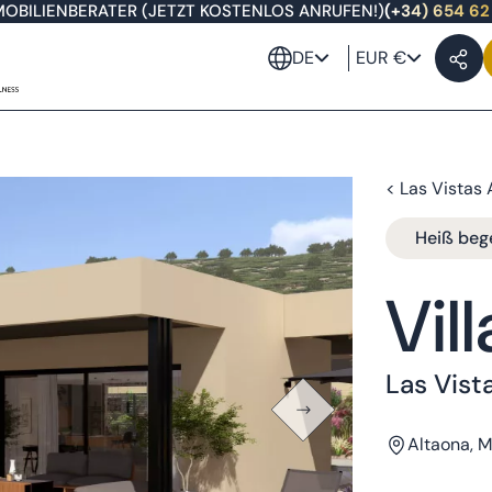
MOBILIENBERATER (JETZT KOSTENLOS ANRUFEN!)
(+34) 654 62
DE
EUR €
< Las Vistas 
Heiß beg
Vil
Las Vist
Altaona, M