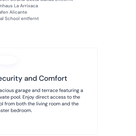
nhaus La Arrixaca
fen Alicante
al School entfernt
×
 Avenida del
o, Murcia,
ecurity and Comfort
acious garage and terrace featuring a
ivate pool. Enjoy direct access to the
ol from both the living room and the
ster bedroom.