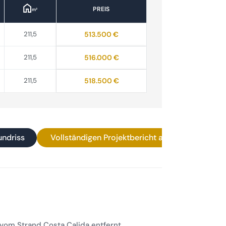
PREIS
m²
211,5
513.500 €
211,5
516.000 €
211,5
518.500 €
undriss
Vollständigen Projektbericht als PDF herunterl
vom Strand Costa Calida entfernt