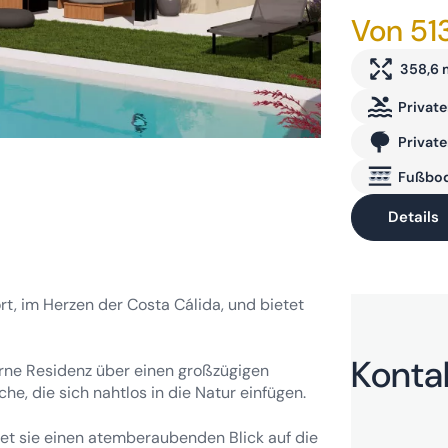
Von 51
358,6 
Private
Private
Fußbod
Details
t, im Herzen der Costa Cálida, und bietet
Konta
rne Residenz über einen großzügigen
, die sich nahtlos in die Natur einfügen.
et sie einen atemberaubenden Blick auf die