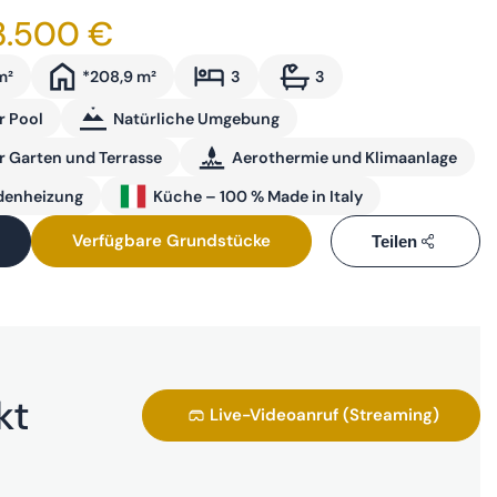
3.500 €
m²
*208,9 m²
3
3
r Pool
Natürliche Umgebung
r Garten und Terrasse
Aerothermie und Klimaanlage
enheizung
Küche – 100 % Made in Italy
Verfügbare Grundstücke
Teilen
kt
Live-Videoanruf (Streaming)